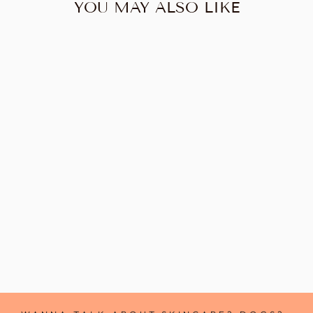
YOU MAY ALSO LIKE
Utsåld
TASSA FRITT
LAMMKEX 80 G
80 kr