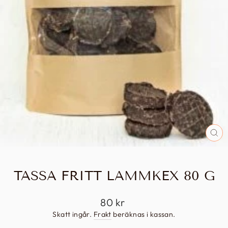
ST
(E
TASSA FRITT LAMMKEX 80 G
Vanligt
80 kr
pris
Skatt ingår.
Frakt
beräknas i kassan.