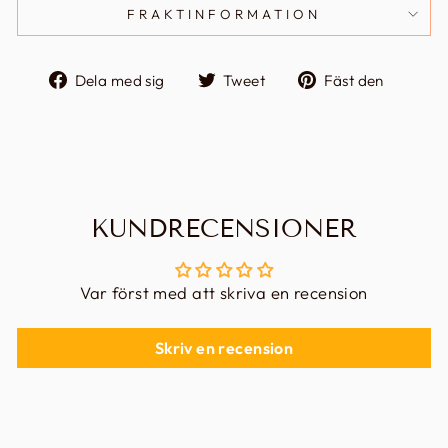
FRAKTINFORMATION
Dela
Tweet
Fäst
Dela med sig
Tweet
Fäst den
på
på
på
Facebook
Twitter
Pinter
KUNDRECENSIONER
Var först med att skriva en recension
Skriv en recension